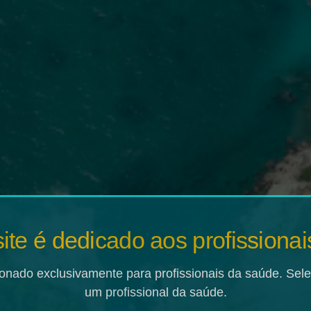
BEM-VINDOS AO
do Câncer Gástrico
SELECIONE UMA OPÇÃO ABAIXO
ER2
te é dedicado aos profissiona
MSI
onado exclusivamente para profissionais da saúde. Selec
um profissional da saúde.