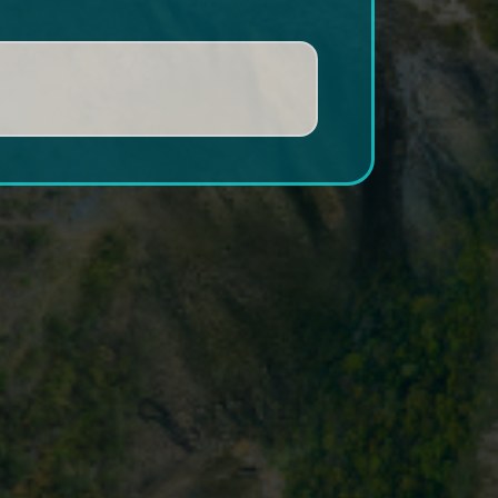
FGFR2b
R2
= receptor do fator de
e morte programada 1.