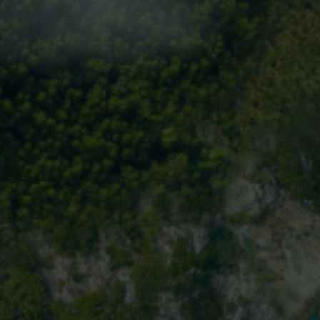
UMA NECESSIDADE NÃO ATENDIDA
Apesar dos recentes avanço
necessidades não atendidas
câncer gástrico avançado e
gastroesofágica (G/JGE)
A
taxa de sobrevida em 5 anos
do CG metastá
em comparação com a taxa glo