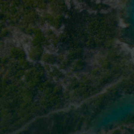
18 áreas do SEER dos EUA (2011-2017), câncer gástrico avançado.
*
2,3
Dados de sobrevida global (2018), câncer gástrico em estágio IV.
†
1
Para o Brasil, estima-se, para cada ano
M
do triênio 2023-2025, 21.480 casos
c
novos de câncer de estômago sendo
13.340 nos homens e 8.140 nas
mulheres. Esses valores correspondem
a um risco estimado de 12,63 a cada
100 mil homens e 7,36 a cada 100 mil
2
mulheres