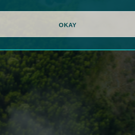
.2
OKAY
18.2;
FGFR2b
= receptor do fator de crescimento de fibroblastos 2b;
HE
mico humano 2;
MSI
= instabilidade de microssatélites;
PD-L1
= ligante d