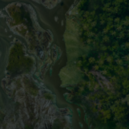
novos
sobre as
rcadores
nto