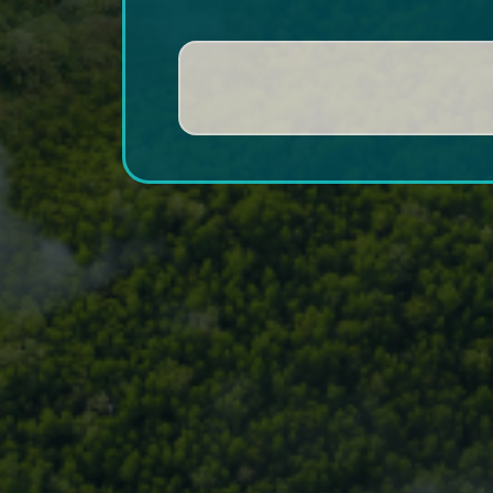
CLDN18
CLDN18.2
= Claudina 
crescimento epidér