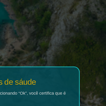
 Avançado
PD-L1
is de sáude
ionando “Ok”, você certifica que é