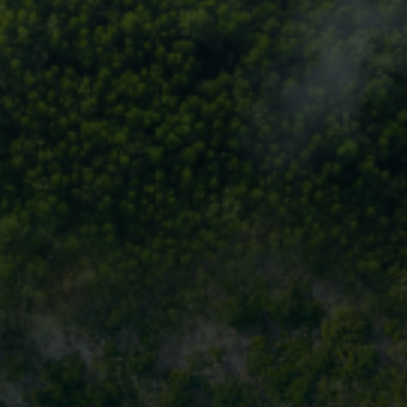
INTRODUÇÃO
CLDN18.2
FGFR2b
HER2
MSI