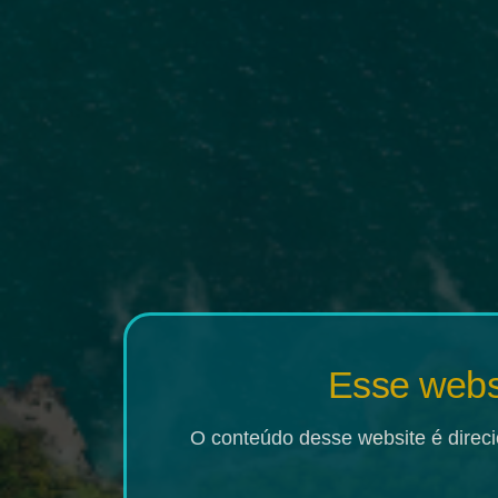
Cenário 
H
Esse websi
O conteúdo desse website é direci