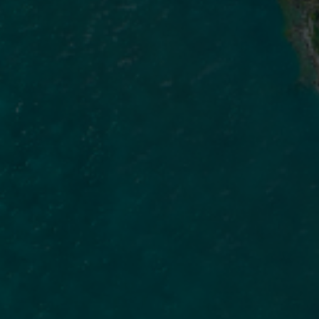
Apes
biomarc
populaç
pe