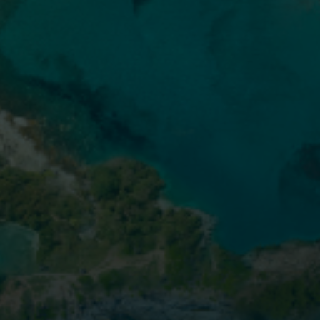
ais de
1 milhão de novos casos
de
ânceres G/JGE foram diagnosticados
no mundo inteiro em 2020, o que o
torna o
5º câncer mais
5
diagnosticado.