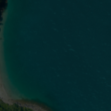
DESCUBRA COMO
s biomarcadores p
senciais no tratame
âncer gástrico ava
ROLE PARA EXPLORAR