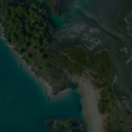
ar do cenário repleto de desafios, os 
adores estão ampliando nossa visão 
ões de pacientes e os testes de bioma
rmitem explorar as opções de tratame
personalizadas.
Comece aqui a explorar os avanços dos biomarcadores