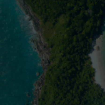
os novo
es
do c