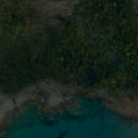
s, ainda existem
 no tratamento do
 de junção
tico (CGm) é menor nos EUA
(~6%)
*
bal
geral (≤10%).
†
1-3