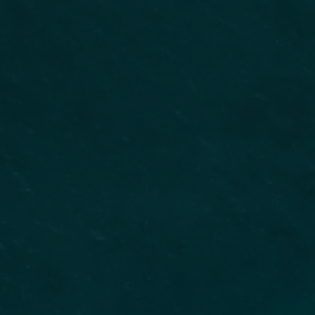
odem ser
MENU
nto
nçado